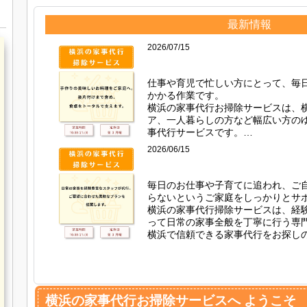
最新情報
2026/07/15
最新情報
仕事や育児で忙しい方にとって、毎
かかる作業です。

横浜の家事代行お掃除サービスは、
ア、一人暮らしの方など幅広い方の
事代行サービスです。

質の高い家事代行をご検討中の皆様
2026/06/15
などの水回り掃除から、部屋の掃除
最新情報
ートをご案内しております。

定期利用・単発利用のどちらにも対
毎日のお仕事や子育てに追われ、ご
ご提案いたします。

らないというご家庭をしっかりとサポ
お掃除でお悩みの際は、お気軽にご
横浜の家事代行掃除サービスは、経
って日常の家事全般を丁寧に行う専門
横浜で信頼できる家事代行をお探し
ビングの整理整頓など、ご要望に合
おります。

清潔で快適な居住空間を保つことで
とりある生活を実現いたします。

家事の負担を減らしたい時は、必要
横浜の家事代行お掃除サービスへ ようこそ