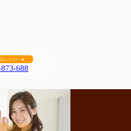
電話ください ★
-873-688