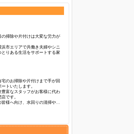
日の掃除や片付けは大変な労力が
横浜市エリアで共働き夫婦やシニ
ゆとりある生活をサポートする家
に対し、キッチン・浴室・トイレ
・整理収納まで、トータルなサポ
応し、ご要望に合わせたプランを
自宅のお掃除や片付けまで手が回
ートいたします。

相談ください。
験豊富なスタッフがお客様に代わ
店です。

の皆様へ向け、水回りの清掃やリ
わせた柔軟なプランをご提供して
、心身ともにリラックスできるゆ
に応じてご連絡ください。